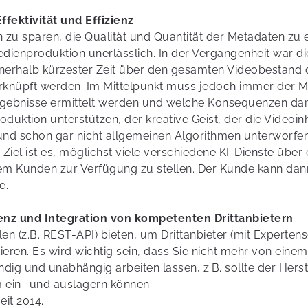
ffektivität und Effizienz
zu sparen, die Qualität und Quantität der Metadaten zu 
 Medienproduktion unerlässlich. In der Vergangenheit war d
nerhalb kürzester Zeit über den gesamten Videobestand 
knüpft werden. Im Mittelpunkt muss jedoch immer der M
rgebnisse ermittelt werden und welche Konsequenzen dami
ktion unterstützen, der kreative Geist, der die Videoinhal
nd schon gar nicht allgemeinen Algorithmen unterworfen 
Ziel ist es, möglichst viele verschiedene KI-Dienste über 
em Kunden zur Verfügung zu stellen. Der Kunde kann dann
e.
enz und Integration von kompetenten Drittanbietern
n (z.B. REST-API) bieten, um Drittanbieter (mit Expertens
ieren. Es wird wichtig sein, dass Sie nicht mehr von eine
ndig und unabhängig arbeiten lassen, z.B. sollte der Hers
 ein- und auslagern können.
eit 2014.