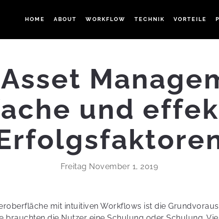
HOME
ABOUT
WORKFLOW
TECHNIK
VORTEILE
 Asset Managem
fache und effek
Erfolgsfaktore
Freitag November 1, 2019
eroberfläche mit intuitiven Workflows ist die Grundvoraus
 brauchten die Nutzer eine Schulung oder Schulung. Viel