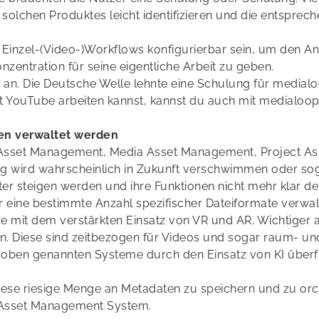
olchen Produktes leicht identifizieren und die entsprec
Einzel-(Video-)Workflows konfigurierbar sein, um den An
entration für seine eigentliche Arbeit zu geben.
 an. Die Deutsche Welle lehnte eine Schulung für medialoo
 YouTube arbeiten kannst, kannst du auch mit medialoops
en verwaltet werden
Asset Management, Media Asset Management, Project Ass
g wird wahrscheinlich in Zukunft verschwimmen oder sog
r steigen werden und ihre Funktionen nicht mehr klar def
eine bestimmte Anzahl spezifischer Dateiformate verwalte
e mit dem verstärkten Einsatz von VR und AR. Wichtiger 
n. Diese sind zeitbezogen für Videos und sogar raum- u
oben genannten Systeme durch den Einsatz von KI über
ese riesige Menge an Metadaten zu speichern und zu orc
 Asset Management System.