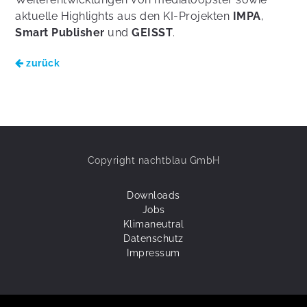
aktuelle Highlights aus den KI-Projekten
IMPA
,
Smart Publisher
und
GEISST
.
zurück
Copyright nachtblau GmbH
Downloads
Jobs
Klimaneutral
Datenschutz
Impressum